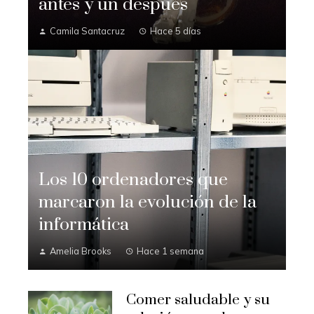
antes y un después
Camila Santacruz
Hace 5 días
Los 10 ordenadores que
marcaron la evolución de la
informática
Amelia Brooks
Hace 1 semana
Comer saludable y su