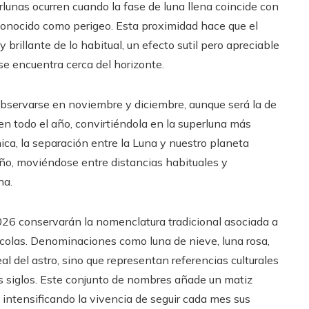
lunas ocurren cuando la fase de luna llena coincide con
 conocido como perigeo. Esta proximidad hace que el
 brillante de lo habitual, un efecto sutil pero apreciable
e encuentra cerca del horizonte.
observarse en noviembre y diciembre, aunque será la de
 en todo el año, convirtiéndola en la superluna más
ca, la separación entre la Luna y nuestro planeta
año, moviéndose entre distancias habituales y
na.
 2026 conservarán la nomenclatura tradicional asociada a
rícolas. Denominaciones como luna de nieve, luna rosa,
eal del astro, sino que representan referencias culturales
s siglos. Este conjunto de nombres añade un matiz
, intensificando la vivencia de seguir cada mes sus