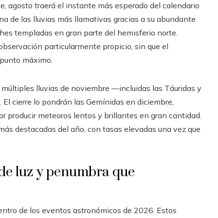
te, agosto traerá el instante más esperado del calendario
a de las lluvias más llamativas gracias a su abundante
hes templadas en gran parte del hemisferio norte.
observación particularmente propicio, sin que el
u punto máximo.
as múltiples lluvias de noviembre —incluidas las Táuridas y
 El cierre lo pondrán las Gemínidas en diciembre,
r producir meteoros lentos y brillantes en gran cantidad.
s más destacadas del año, con tasas elevadas una vez que
s de luz y penumbra que
dentro de los eventos astronómicos de 2026. Estos