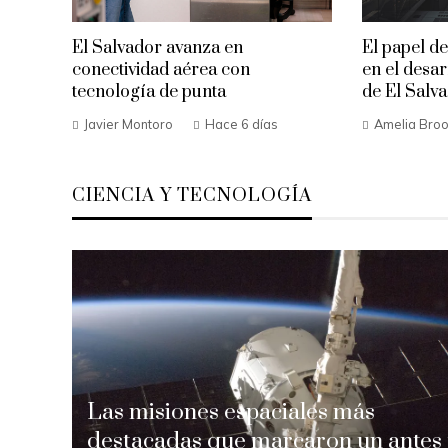
El Salvador avanza en
El papel de
conectividad aérea con
en el desa
tecnología de punta
de El Salv
Javier Montoro
Hace 6 días
Amelia Bro
CIENCIA Y TECNOLOGÍA
Las misiones espaciales más
destacadas que marcaron un antes