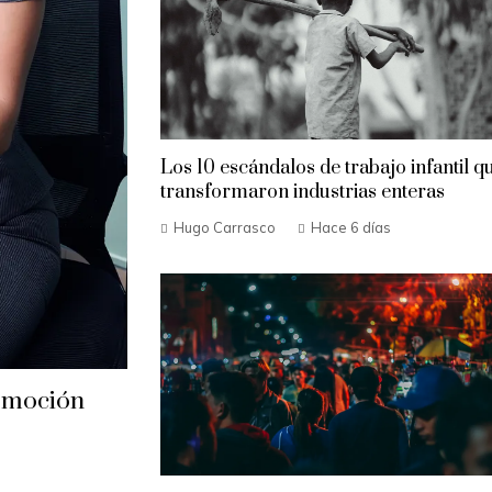
Los 10 escándalos de trabajo infantil q
transformaron industrias enteras
Hugo Carrasco
Hace 6 días
omoción