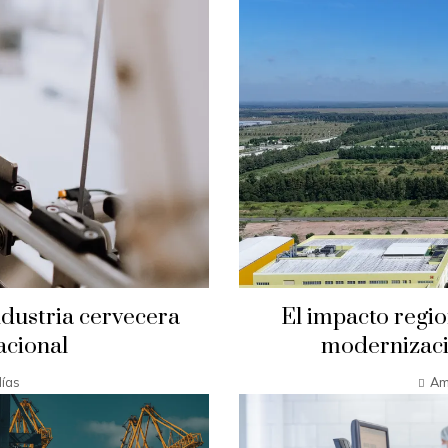
ndustria cervecera
El impacto regio
acional
modernizació
ías
Am