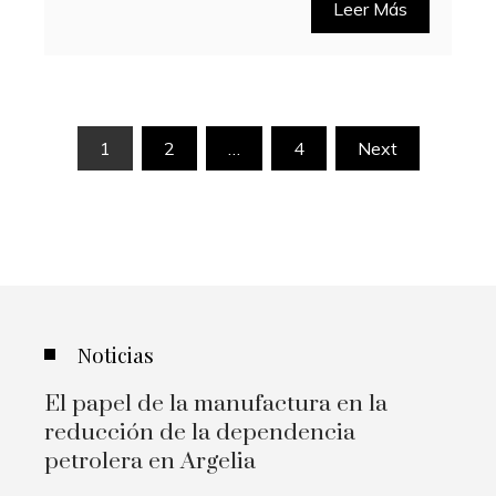
Leer Más
Paginación
1
2
…
4
Next
de
entradas
Noticias
El papel de la manufactura en la
reducción de la dependencia
petrolera en Argelia