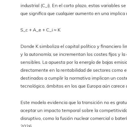
industrial (C_i). En el corto plazo, estas variables
que significa que cualquier aumento en una implica 
S_c + A_e + C_i ≈ K
Donde K simboliza el capital político y financiero li
y la autonomía, se incrementan los costes fijos y la
sensibles. La apuesta por la energía de bajas emis
directamente en la rentabilidad de sectores como el d
destinados a cumplir la normativa implican un cost
tecnológico, ámbitos en los que Europa aún carece
Este modelo evidencia que la transición no es gratu
aceptar un impacto temporal sobre la competitividad
disruptivo, como la fusión nuclear comercial o bater
2026.