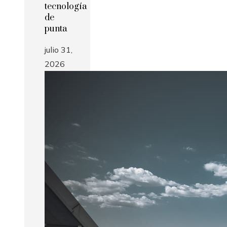
tecnología
de
punta
julio 31,
2026