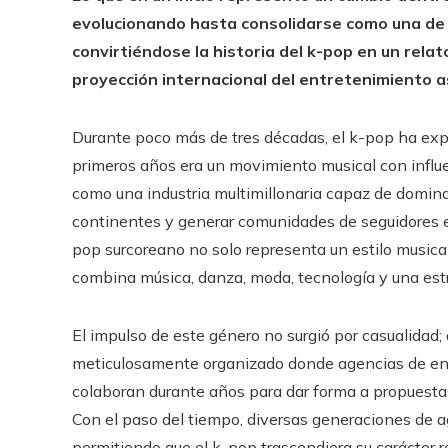
evolucionando hasta consolidarse como una de l
convirtiéndose la historia del k-pop en un relato
proyección internacional del entretenimiento as
Durante poco más de tres décadas, el k-pop ha exp
primeros años era un movimiento musical con influ
como una industria multimillonaria capaz de dominar 
continentes y generar comunidades de seguidores e
pop surcoreano no solo representa un estilo musica
combina música, danza, moda, tecnología y una estr
El impulso de este género no surgió por casualidad; 
meticulosamente organizado donde agencias de entr
colaboran durante años para dar forma a propuesta
Con el paso del tiempo, diversas generaciones de a
permitiendo que el k-pop trascendiera su carácter 