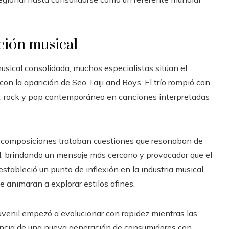
ción musical
sical consolidada, muchos especialistas sitúan el
 la aparición de Seo Taiji and Boys. El trío rompió con
rap, rock y pop contemporáneo en canciones interpretadas
 composiciones trataban cuestiones que resonaban de
ud, brindando un mensaje más cercano y provocador que el
ableció un punto de inflexión en la industria musical
se animaran a explorar estilos afines.
 juvenil empezó a evolucionar con rapidez mientras las
ncia de una nueva generación de consumidores con