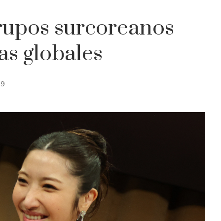
rupos surcoreanos
as globales
49